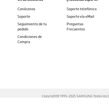
Conócenos
Soporte telefónico
Soporte
Soporte vía eMail
Seguimiento de tu
Preguntas
pedido
Frecuentes
Condiciones de
Compra
Copyright© 1995-2025 SAMSUNG Todos los D
Este sitio se ve mejor en las últimas versiones de Chrome