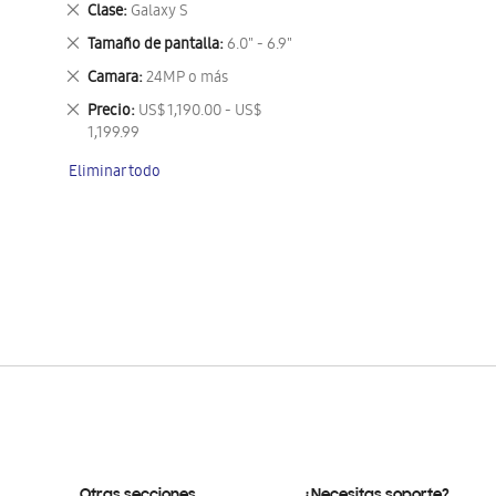
Eliminar
Clase
Galaxy S
este
Eliminar
Tamaño de pantalla
6.0" - 6.9"
artículo
este
Eliminar
Camara
24MP o más
artículo
este
Eliminar
Precio
US$ 1,190.00 - US$
artículo
este
1,199.99
artículo
Eliminar todo
Otras secciones
¿Necesitas soporte?