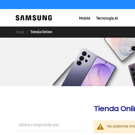
Mobile
Tecnología AI
Tienda Online
Inicio
Tienda Onl
Ahora comprando por
No podemos enco