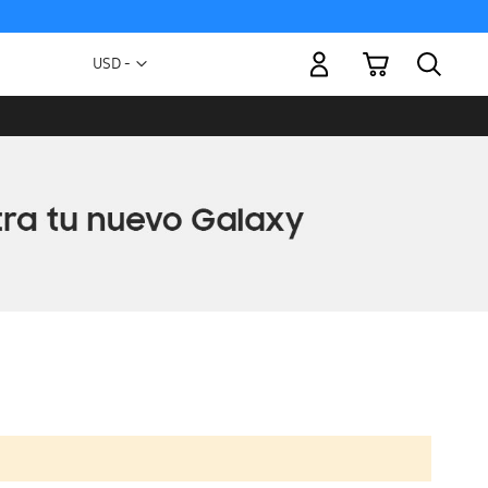
Mi carrito
Moneda
USD -
dólar
estadounidense