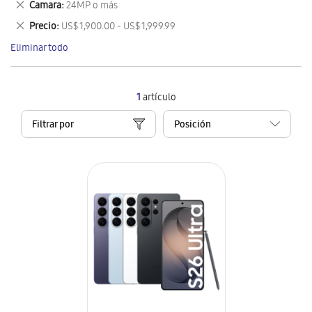
Eliminar
Camara
24MP o más
artículo
este
Eliminar
Precio
US$ 1,900.00 - US$ 1,999.99
artículo
este
Eliminar todo
artículo
1
artículo
Filtrar por