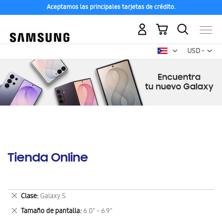
Aceptamos las principales tarjetas de crédito.
Mi carrito
Mon
USD -
dólar
estadounid
Tienda Online
Eliminar
Clase
Galaxy S
este
Eliminar
Tamaño de pantalla
6.0" - 6.9"
artículo
este