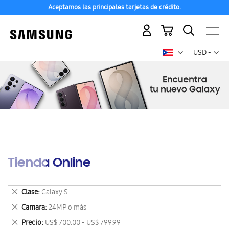
Aceptamos las principales tarjetas de crédito.
Mi carrito
Mon
USD -
dólar
estadounid
Tienda Online
Eliminar
Clase
Galaxy S
este
Eliminar
Camara
24MP o más
artículo
este
Eliminar
Precio
US$ 700.00 - US$ 799.99
artículo