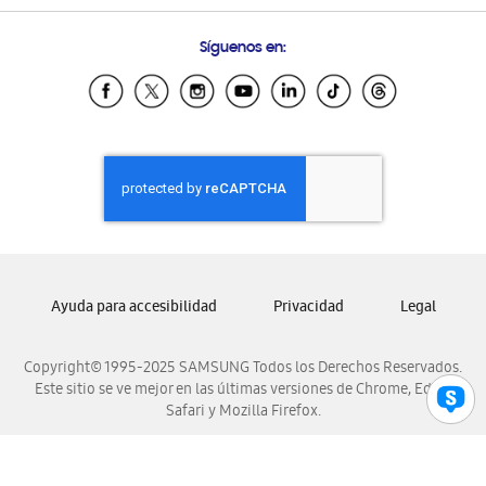
Preguntas Frecuentes
Samsung Costa Rica
Síguenos en:
Samsung Ecuador
Samsung El Salvador
Samsung Guatemala
Samsung Honduras
Samsung Nicaragua
Samsung Panamá
Samsung República Dominicana
Samsung Venezuela
Ayuda para accesibilidad
Privacidad
Legal
Copyright© 1995-2025 SAMSUNG Todos los Derechos Reservados.
Este sitio se ve mejor en las últimas versiones de Chrome, Edge,
Safari y Mozilla Firefox.