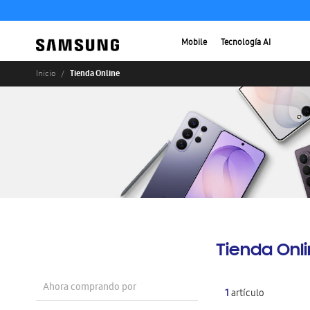
Mobile
Tecnología AI
Tienda Online
Inicio
Tienda Onl
Ahora comprando por
1
artículo