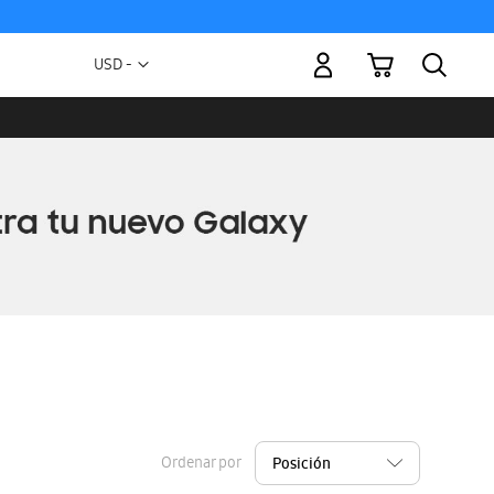
Mi carrito
Moneda
USD -
dólar
estadounidense
Ordenar por