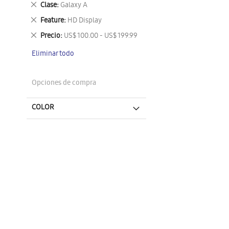
Eliminar
Clase
Galaxy A
este
Eliminar
Feature
HD Display
artículo
este
Eliminar
Precio
US$ 100.00 - US$ 199.99
artículo
este
Eliminar todo
artículo
Opciones de compra
COLOR