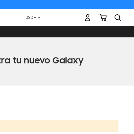
Mi carrito
Moneda
USD -
dólar
estadounidense