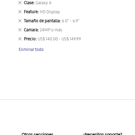
Eliminar
Clase
Galaxy A
este
Eliminar
Feature
HD Display
artículo
este
Eliminar
Tamaño de pantalla
6.0" - 6.9"
artículo
este
Eliminar
Camara
24MP o más
artículo
este
Eliminar
Precio
US$ 140.00 - US$ 149.99
artículo
este
Eliminar todo
artículo
Otras secciones
¿Necesitas soporte?