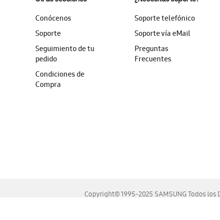
Conócenos
Soporte telefónico
Soporte
Soporte vía eMail
Seguimiento de tu
Preguntas
pedido
Frecuentes
Condiciones de
Compra
Copyright© 1995-2025 SAMSUNG Todos los D
Este sitio se ve mejor en las últimas versiones de Chrome