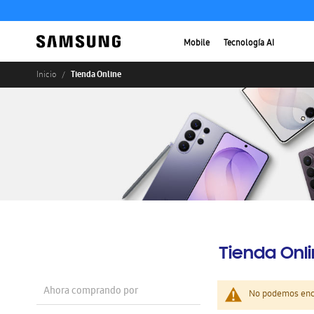
Mobile
Tecnología AI
Tienda Online
Inicio
Tienda Onl
Ahora comprando por
No podemos enco