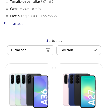
Eliminar
Tamaño de pantalla
6.0" - 6.9"
artículo
este
Eliminar
Camara
24MP o más
artículo
este
Eliminar
Precio
US$ 300.00 - US$ 399.99
artículo
este
Eliminar todo
artículo
5
artículos
Filtrar por