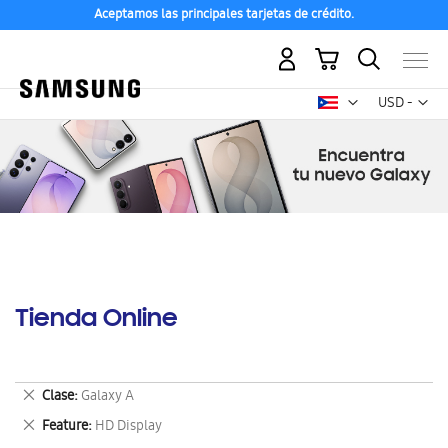
Aceptamos las principales tarjetas de crédito.
Mi carrito
Mon
USD -
dólar
estadounid
Tienda Online
Eliminar
Clase
Galaxy A
este
Eliminar
Feature
HD Display
artículo
este