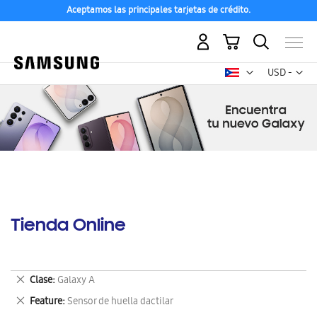
Aceptamos las principales tarjetas de crédito.
Mi carrito
Mon
USD -
dólar
estadounid
Tienda Online
Eliminar
Clase
Galaxy A
este
Eliminar
Feature
Sensor de huella dactilar
artículo
este