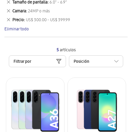
Eliminar
Tamaño de pantalla
6.0" - 6.9"
artículo
este
Eliminar
Camara
24MP o más
artículo
este
Eliminar
Precio
US$ 300.00 - US$ 399.99
artículo
este
Eliminar todo
artículo
5
artículos
Filtrar por