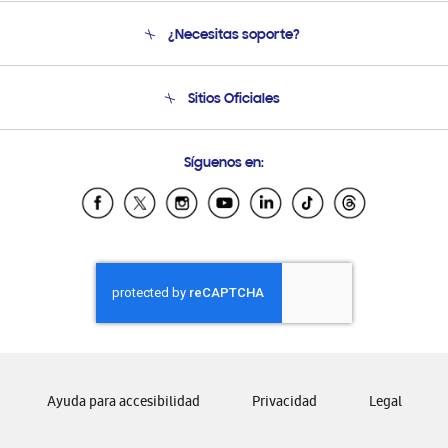
Conócenos
¿Necesitas soporte?
Soporte
Seguimiento de tu pedido
Soporte telefónico
Sitios Oficiales
Condiciones de Compra
Soporte vía eMail
Preguntas Frecuentes
Samsung Costa Rica
Síguenos en:
Samsung Ecuador
Samsung El Salvador
Samsung Guatemala
Samsung Honduras
Samsung Nicaragua
Samsung Panamá
Samsung República Dominicana
Samsung Venezuela
Ayuda para accesibilidad
Privacidad
Legal