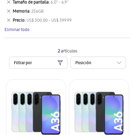
Eliminar
Tamaño de pantalla
6.0" - 6.9"
artículo
este
Eliminar
Memoria
256GB
artículo
este
Eliminar
Precio
US$ 300.00 - US$ 399.99
artículo
este
Eliminar todo
artículo
2
artículos
Filtrar por