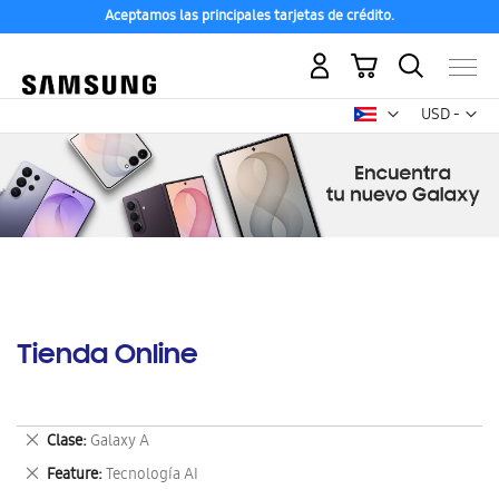
Aceptamos las principales tarjetas de crédito.
Mi carrito
Mon
USD -
dólar
estadounid
Tienda Online
Eliminar
Clase
Galaxy A
este
Eliminar
Feature
Tecnología AI
artículo
este