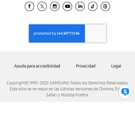
Samsung El Salvador
Samsung Guatemala
Samsung Honduras
Samsung Nicaragua
Samsung Panamá
Samsung República Dominicana
Samsung Venezuela
Ayuda para accesibilidad
Privacidad
Legal
Copyright© 1995-2025 SAMSUNG Todos los Derechos Reservados.
Este sitio se ve mejor en las últimas versiones de Chrome, Edge,
Safari y Mozilla Firefox.