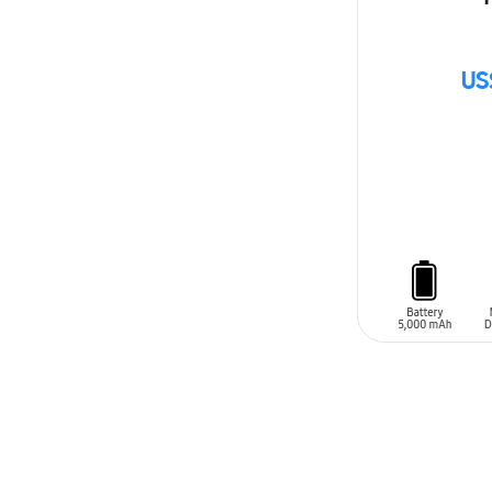
US
AÑADIR AL C