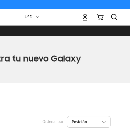
Mi carrito
Moneda
USD -
dólar
estadounidense
Ordenar por