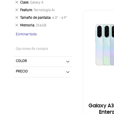
Eliminar
Clase
Galaxy A
este
Eliminar
Feature
Tecnología AI
artículo
este
Eliminar
Tamaño de pantalla
6.0" - 6.9"
artículo
este
Eliminar
Memoria
256GB
artículo
este
Eliminar todo
artículo
Opciones de compra
COLOR
PRECIO
Galaxy A3
Enterp