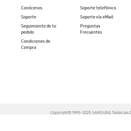
Conócenos
Soporte telefónico
Soporte
Soporte vía eMail
Seguimiento de tu
Preguntas
pedido
Frecuentes
Condiciones de
Compra
Copyright© 1995-2025 SAMSUNG Todos los D
Este sitio se ve mejor en las últimas versiones de Chrome