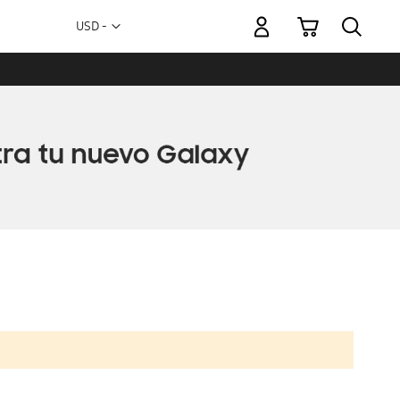
Mi carrito
Moneda
USD -
dólar
estadounidense