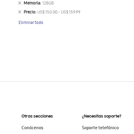
este
Eliminar
Memoria
128GB
artículo
este
Eliminar
Precio
US$ 150.00 - US$ 159.99
artículo
este
Eliminar todo
artículo
Otras secciones
¿Necesitas soporte?
Conócenos
Soporte telefónico