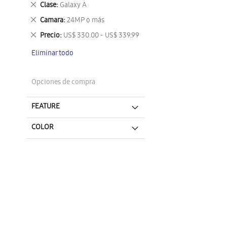
Eliminar
Clase
Galaxy A
este
Eliminar
Camara
24MP o más
artículo
este
Eliminar
Precio
US$ 330.00 - US$ 339.99
artículo
este
Eliminar todo
artículo
Opciones de compra
FEATURE
COLOR