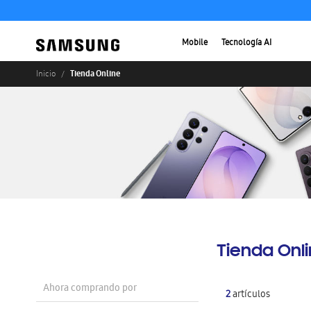
Mobile
Tecnología AI
Tienda Online
Inicio
Tienda Onl
Ahora comprando por
2
artículos