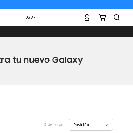
Mi carrito
Moneda
USD -
dólar
estadounidense
Ordenar por