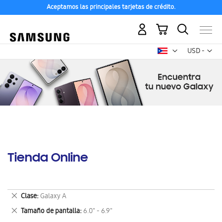
Aceptamos las principales tarjetas de crédito.
Mi carrito
Mon
USD -
dólar
estadounid
Tienda Online
Eliminar
Clase
Galaxy A
este
Eliminar
Tamaño de pantalla
6.0" - 6.9"
artículo
este