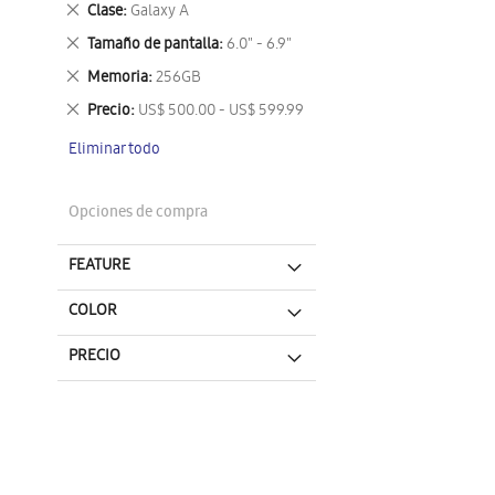
Eliminar
Clase
Galaxy A
este
Eliminar
Tamaño de pantalla
6.0" - 6.9"
artículo
este
Eliminar
Memoria
256GB
artículo
este
Eliminar
Precio
US$ 500.00 - US$ 599.99
artículo
este
Eliminar todo
artículo
Opciones de compra
FEATURE
COLOR
PRECIO