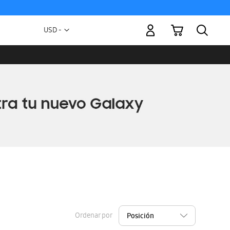
Mi carrito
Moneda
USD -
dólar
estadounidense
Ordenar por