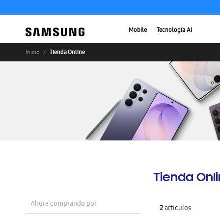
Mobile
Tecnología AI
Tienda Online
Inicio
Tienda Onl
Ahora comprando por
2
artículos