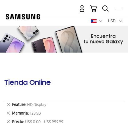
Mi carrito
Mon
USD -
dólar
estadounid
Tienda Online
Eliminar
Feature
HD Display
este
Eliminar
Memoria
128GB
artículo
este
Eliminar
Precio
US$ 0.00 - US$ 999.99
artículo
este