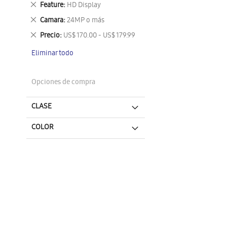
Eliminar
Feature
HD Display
este
Eliminar
Camara
24MP o más
artículo
este
Eliminar
Precio
US$ 170.00 - US$ 179.99
artículo
este
Eliminar todo
artículo
Opciones de compra
CLASE
COLOR