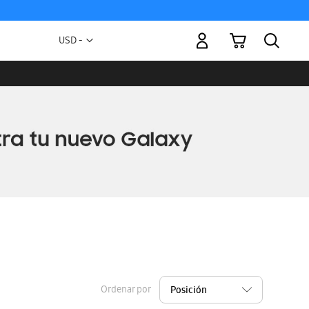
Mi carrito
Moneda
USD -
dólar
estadounidense
Ordenar por