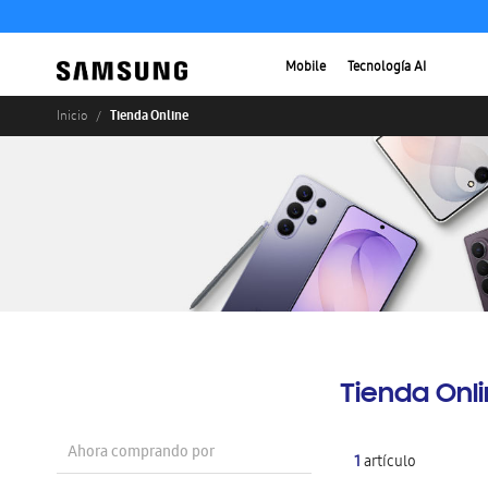
Mobile
Tecnología AI
Tienda Online
Inicio
Tienda Onl
Ahora comprando por
1
artículo