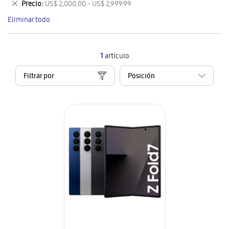
Eliminar
Precio
US$ 2,000.00 - US$ 2,999.99
artículo
este
Eliminar todo
artículo
1
artículo
Filtrar por