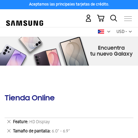
Aceptamos las principales tarjetas de crédito.
Mi carrito
Mon
USD -
dólar
estadounid
Tienda Online
Eliminar
Feature
HD Display
este
Eliminar
Tamaño de pantalla
6.0" - 6.9"
artículo
este