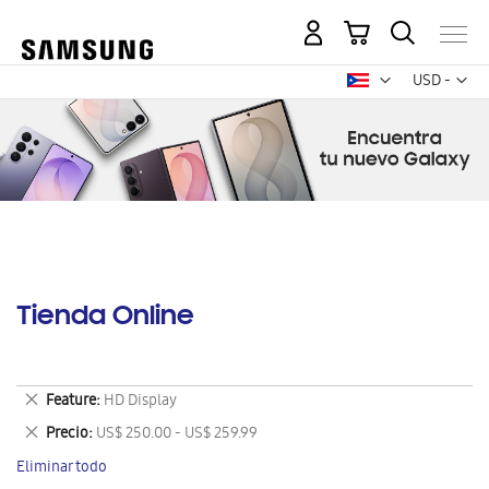
Mi carrito
Mon
USD -
dólar
estadounid
Tienda Online
Eliminar
Feature
HD Display
este
Eliminar
Precio
US$ 250.00 - US$ 259.99
artículo
este
Eliminar todo
artículo