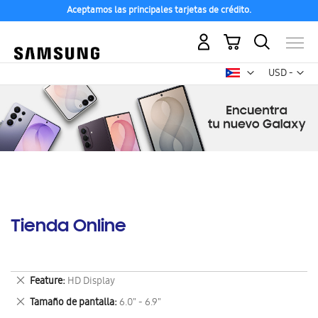
Aceptamos las principales tarjetas de crédito.
Mi carrito
Mon
USD -
dólar
estadounid
Tienda Online
Eliminar
Feature
HD Display
este
Eliminar
Tamaño de pantalla
6.0" - 6.9"
artículo
este