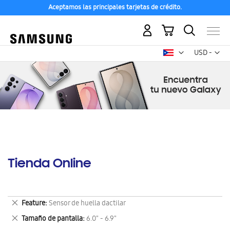
Aceptamos las principales tarjetas de crédito.
Mi carrito
Mon
USD -
dólar
estadounid
Tienda Online
Eliminar
Feature
Sensor de huella dactilar
este
Eliminar
Tamaño de pantalla
6.0" - 6.9"
artículo
este