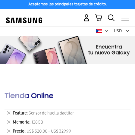
Aceptamos las principales tarjetas de crédito.
Mi carrito
Mon
USD -
dólar
estadounid
Tienda Online
Eliminar
Feature
Sensor de huella dactilar
este
Eliminar
Memoria
128GB
artículo
este
Eliminar
Precio
US$ 320.00 - US$ 329.99
artículo