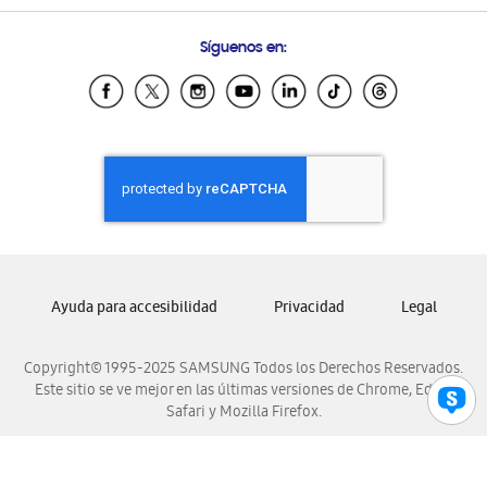
Preguntas Frecuentes
Samsung Costa Rica
Síguenos en:
Samsung Ecuador
Samsung El Salvador
Samsung Guatemala
Samsung Honduras
Samsung Nicaragua
Samsung Panamá
Samsung República Dominicana
Samsung Venezuela
Ayuda para accesibilidad
Privacidad
Legal
Copyright© 1995-2025 SAMSUNG Todos los Derechos Reservados.
Este sitio se ve mejor en las últimas versiones de Chrome, Edge,
Safari y Mozilla Firefox.