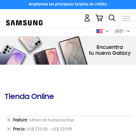
Aceptamos las principales tarjetas de crédito.
Mi carrito
Mon
USD -
dólar
estadounid
Tienda Online
Eliminar
Feature
Sensor de huella dactilar
este
Eliminar
Precio
US$ 330.00 - US$ 339.99
artículo
este