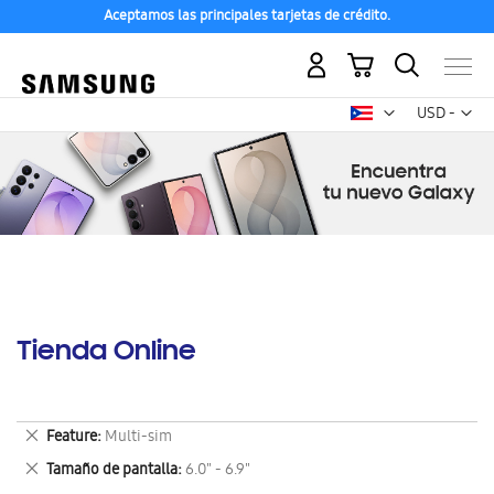
Aceptamos las principales tarjetas de crédito.
Mi carrito
Mon
USD -
dólar
estadounid
Tienda Online
Eliminar
Feature
Multi-sim
este
Eliminar
Tamaño de pantalla
6.0" - 6.9"
artículo
este