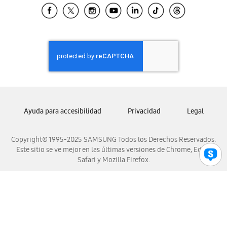
Samsung El Salvador
Samsung Guatemala
Samsung Honduras
Samsung Nicaragua
Samsung Panamá
Samsung República Dominicana
Samsung Venezuela
Ayuda para accesibilidad
Privacidad
Legal
Copyright© 1995-2025 SAMSUNG Todos los Derechos Reservados.
Este sitio se ve mejor en las últimas versiones de Chrome, Edge,
Safari y Mozilla Firefox.