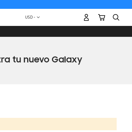
Mi carrito
Moneda
USD -
dólar
estadounidense