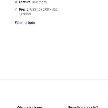
Eliminar
Feature
Bluetooth
este
Eliminar
Precio
US$ 1,090.00 - US$
artículo
este
1,099.99
artículo
Eliminar todo
Otras secciones
¿Necesitas soporte?