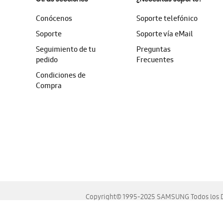
Conócenos
Soporte telefónico
Soporte
Soporte vía eMail
Seguimiento de tu
Preguntas
pedido
Frecuentes
Condiciones de
Compra
Copyright© 1995-2025 SAMSUNG Todos los D
Este sitio se ve mejor en las últimas versiones de Chrome