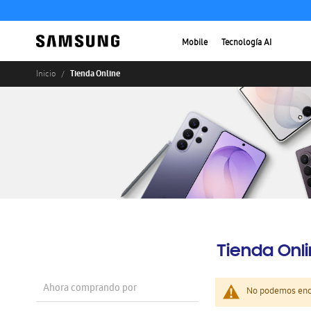
Mobile
Tecnología AI
Tienda Online
Inicio
Tienda Onl
Ahora comprando por
No podemos enco