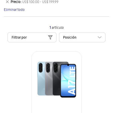
Eliminar
Precio
US$ 100.00 - US$ 199.99
artículo
este
Eliminar todo
artículo
1
artículo
Filtrar por