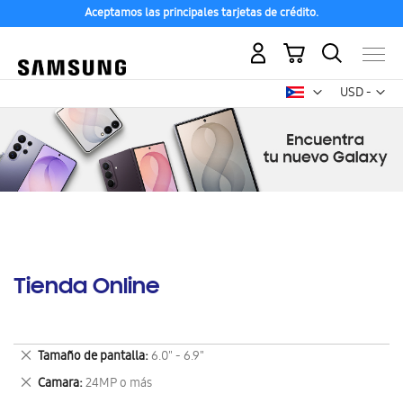
Aceptamos las principales tarjetas de crédito.
Mi carrito
Mon
USD -
dólar
estadounid
Tienda Online
Eliminar
Tamaño de pantalla
6.0" - 6.9"
este
Eliminar
Camara
24MP o más
artículo
este