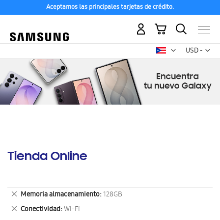
Aceptamos las principales tarjetas de crédito.
Mi carrito
Mon
USD -
dólar
estadounid
Tienda Online
Eliminar
Memoria almacenamiento
128GB
este
Eliminar
Conectividad
Wi-Fi
artículo
este