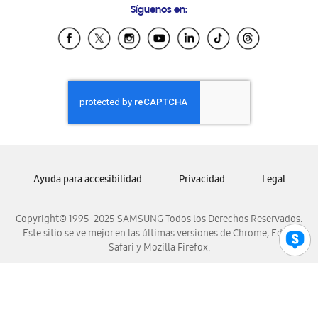
Síguenos en:
Samsung Ecuador
Samsung El Salvador
Samsung Guatemala
Samsung Honduras
Samsung Nicaragua
Samsung Panamá
Samsung República Dominicana
Samsung Venezuela
Ayuda para accesibilidad
Privacidad
Legal
Copyright© 1995-2025 SAMSUNG Todos los Derechos Reservados.
Este sitio se ve mejor en las últimas versiones de Chrome, Edge,
Safari y Mozilla Firefox.