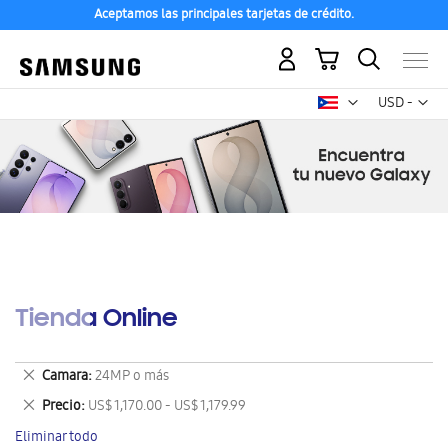
Aceptamos las principales tarjetas de crédito.
Mi carrito
Mon
USD -
dólar
estadounid
Tienda Online
Eliminar
Camara
24MP o más
este
Eliminar
Precio
US$ 1,170.00 - US$ 1,179.99
artículo
este
Eliminar todo
artículo