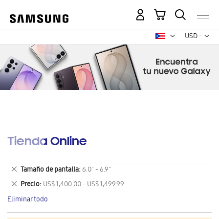
Mi carrito
Mon
USD -
dólar
estadounid
Tienda Online
Eliminar
Tamaño de pantalla
6.0" - 6.9"
este
Eliminar
Precio
US$ 1,400.00 - US$ 1,499.99
artículo
este
Eliminar todo
artículo