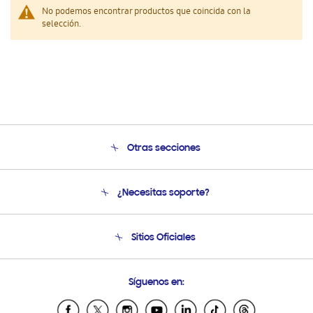
No podemos encontrar productos que coincida con la
selección.
Otras secciones
Conócenos
¿Necesitas soporte?
Soporte
Seguimiento de tu pedido
Soporte telefónico
Sitios Oficiales
Condiciones de Compra
Soporte vía eMail
Preguntas Frecuentes
Samsung Costa Rica
Síguenos en:
Samsung Ecuador
Samsung El Salvador