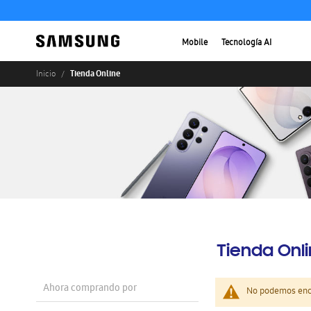
Mobile
Tecnología AI
Tienda Online
Inicio
Tienda Onl
Ahora comprando por
No podemos enco