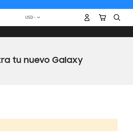
Mi carrito
Moneda
USD -
dólar
estadounidense