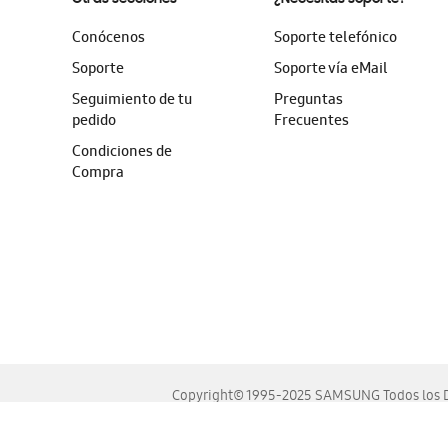
Conócenos
Soporte telefónico
Soporte
Soporte vía eMail
Seguimiento de tu
Preguntas
pedido
Frecuentes
Condiciones de
Compra
Copyright© 1995-2025 SAMSUNG Todos los D
Este sitio se ve mejor en las últimas versiones de Chrome