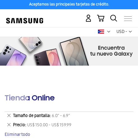
Aceptamos las principales tarjetas de crédito.
Mi carrito
Mon
USD -
dólar
estadounid
Tienda Online
Eliminar
Tamaño de pantalla
6.0" - 6.9"
este
Eliminar
Precio
US$ 150.00 - US$ 159.99
artículo
este
Eliminar todo
artículo