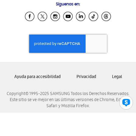
Síguenos en:
Samsung Ecuador
Samsung El Salvador
Samsung Guatemala
Samsung Honduras
Samsung Nicaragua
Samsung Panamá
Samsung República Dominicana
Samsung Venezuela
Ayuda para accesibilidad
Privacidad
Legal
Copyright© 1995-2025 SAMSUNG Todos los Derechos Reservados.
Este sitio se ve mejor en las últimas versiones de Chrome, Edge,
Safari y Mozilla Firefox.