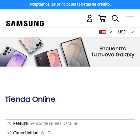
Aceptamos las principales tarjetas de crédito.
Mi carrito
Mon
USD -
dólar
estadounid
Tienda Online
Eliminar
Feature
Sensor de Huella Dactilar
este
Eliminar
Conectividad
Wi-Fi
artículo
este