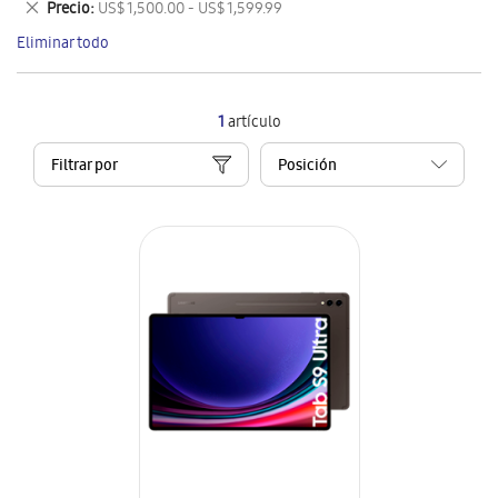
Eliminar
Precio
US$ 1,500.00 - US$ 1,599.99
artículo
este
Eliminar todo
artículo
1
artículo
Filtrar por