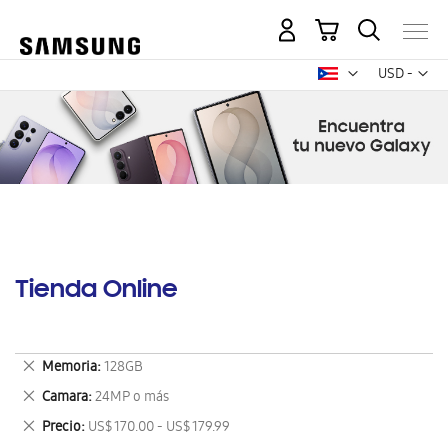
Mi carrito
Mon
USD -
dólar
estadounid
Tienda Online
Eliminar
Memoria
128GB
este
Eliminar
Camara
24MP o más
artículo
este
Eliminar
Precio
US$ 170.00 - US$ 179.99
artículo
este