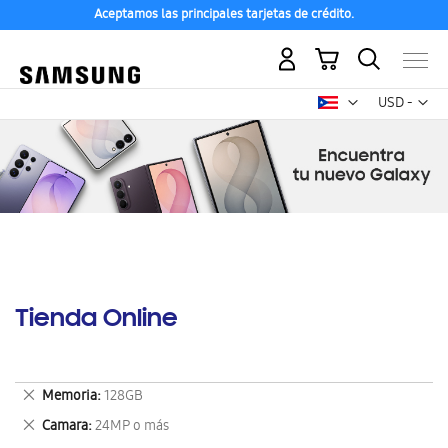
Aceptamos las principales tarjetas de crédito.
Mi carrito
Mon
USD -
dólar
estadounid
Tienda Online
Eliminar
Memoria
128GB
este
Eliminar
Camara
24MP o más
artículo
este