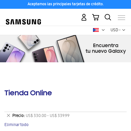
Aceptamos las principales tarjetas de crédito.
Mi carrito
Mon
USD -
dólar
estadounid
Tienda Online
Eliminar
Precio
US$ 330.00 - US$ 339.99
este
Eliminar todo
artículo