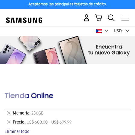
Aceptamos las principales tarjetas de crédito.
Mi carrito
Mon
USD -
dólar
estadounid
Tienda Online
Eliminar
Memoria
256GB
este
Eliminar
Precio
US$ 600.00 - US$ 699.99
artículo
este
Eliminar todo
artículo