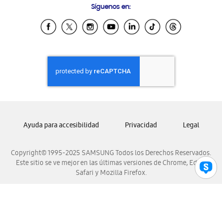
Síguenos en:
Samsung Ecuador
Samsung El Salvador
Samsung Guatemala
Samsung Honduras
Samsung Nicaragua
Samsung Panamá
Samsung República Dominicana
Samsung Venezuela
Ayuda para accesibilidad
Privacidad
Legal
Copyright© 1995-2025 SAMSUNG Todos los Derechos Reservados.
Este sitio se ve mejor en las últimas versiones de Chrome, Edge,
Safari y Mozilla Firefox.