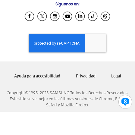
Síguenos en:
Samsung Ecuador
Samsung El Salvador
Samsung Guatemala
Samsung Honduras
Samsung Nicaragua
Samsung Panamá
Samsung República Dominicana
Samsung Venezuela
Ayuda para accesibilidad
Privacidad
Legal
Copyright© 1995-2025 SAMSUNG Todos los Derechos Reservados.
Este sitio se ve mejor en las últimas versiones de Chrome, Edge,
Safari y Mozilla Firefox.