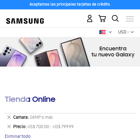
Aceptamos las principales tarjetas de crédito.
Mi carrito
Mon
USD -
dólar
estadounid
Tienda Online
Eliminar
Camara
24MP o más
este
Eliminar
Precio
US$ 700.00 - US$ 799.99
artículo
este
Eliminar todo
artículo