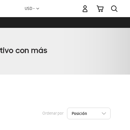
Mi carrito
Moneda
USD -
dólar
estadounidense
Ordenar por