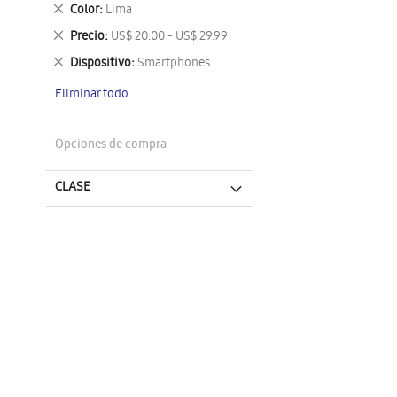
este
Eliminar
Color
Lima
artículo
este
Eliminar
Precio
US$ 20.00 - US$ 29.99
artículo
este
Eliminar
Dispositivo
Smartphones
artículo
este
Eliminar todo
artículo
Opciones de compra
CLASE