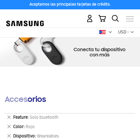
Aceptamos las principales tarjetas de crédito.
Mi carrito
Mon
USD -
dólar
estadounid
Accesorios
Eliminar
Feature
Solo bluetooth
este
Eliminar
Color
Rojo
artículo
este
Eliminar
Dispositivo
Weareables
artículo