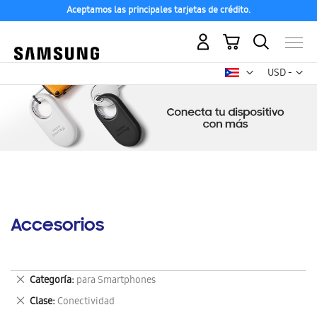
Aceptamos las principales tarjetas de crédito.
Mi carrito
Mon
USD -
dólar
estadounid
Accesorios
Eliminar
Categoría
para Smartphones
este
Eliminar
Clase
Conectividad
artículo
este