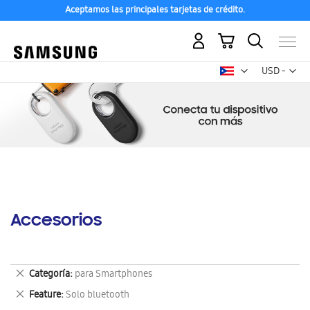
Aceptamos las principales tarjetas de crédito.
Mi carrito
Mon
USD -
dólar
estadounid
Accesorios
Eliminar
Categoría
para Smartphones
este
Eliminar
Feature
Solo bluetooth
artículo
este