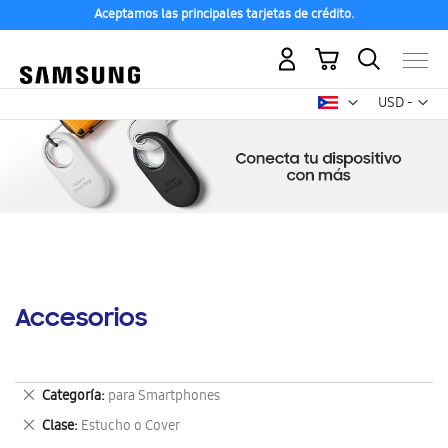
Aceptamos las principales tarjetas de crédito.
Mi carrito
Mon
USD -
dólar
estadounid
Accesorios
Eliminar
Categoría
para Smartphones
este
Eliminar
Clase
Estucho o Cover
artículo
este