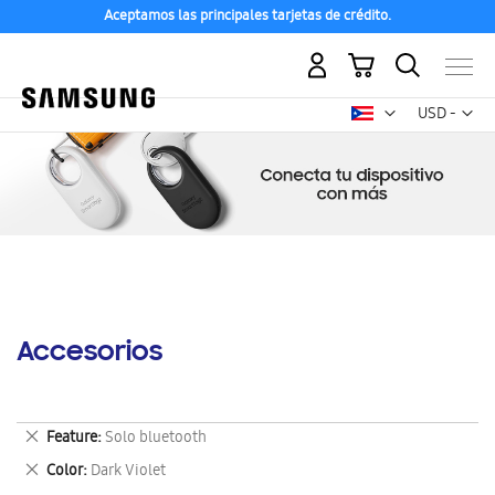
Aceptamos las principales tarjetas de crédito.
Mi carrito
Mon
USD -
dólar
estadounid
Accesorios
Eliminar
Feature
Solo bluetooth
este
Eliminar
Color
Dark Violet
artículo
este