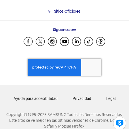
Seguimiento de tu pedido
Soporte telefónico
Sitios Oficiales
Condiciones de Compra
Soporte vía eMail
Preguntas Frecuentes
Samsung Costa Rica
Síguenos en:
Samsung Ecuador
Samsung El Salvador
Samsung Guatemala
Samsung Honduras
Samsung Nicaragua
Samsung Panamá
Samsung República Dominicana
Samsung Venezuela
Ayuda para accesibilidad
Privacidad
Legal
Copyright© 1995-2025 SAMSUNG Todos los Derechos Reservados.
Este sitio se ve mejor en las últimas versiones de Chrome, Edge,
Safari y Mozilla Firefox.