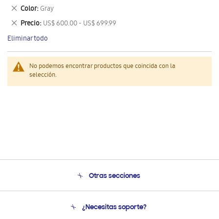
este
Eliminar
Color
Gray
artículo
este
Eliminar
Precio
US$ 600.00 - US$ 699.99
artículo
este
Eliminar todo
artículo
No podemos encontrar productos que coincida con la
selección.
Otras secciones
Conócenos
¿Necesitas soporte?
Soporte