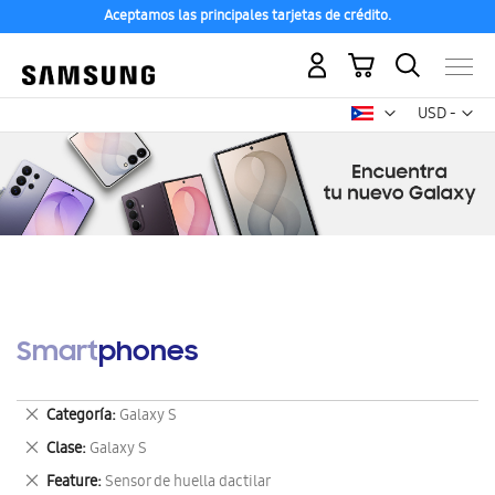
Aceptamos las principales tarjetas de crédito.
Mi carrito
Mon
USD -
dólar
estadounid
Smartphones
Eliminar
Categoría
Galaxy S
este
Eliminar
Clase
Galaxy S
artículo
este
Eliminar
Feature
Sensor de huella dactilar
artículo