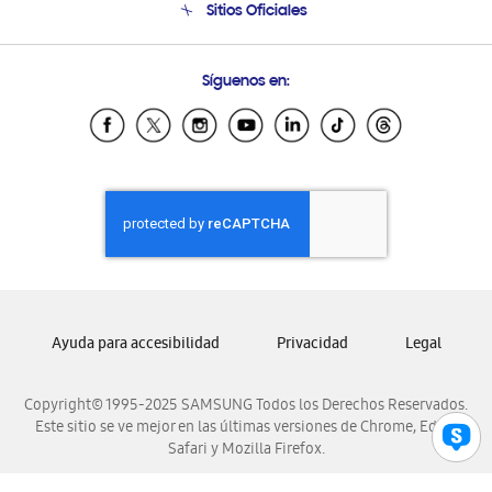
Sitios Oficiales
Condiciones de Compra
Soporte vía eMail
Preguntas Frecuentes
Samsung Costa Rica
Síguenos en:
Samsung Ecuador
Samsung El Salvador
Samsung Guatemala
Samsung Honduras
Samsung Nicaragua
Samsung Panamá
Samsung República Dominicana
Samsung Venezuela
Ayuda para accesibilidad
Privacidad
Legal
Copyright© 1995-2025 SAMSUNG Todos los Derechos Reservados.
Este sitio se ve mejor en las últimas versiones de Chrome, Edge,
Safari y Mozilla Firefox.