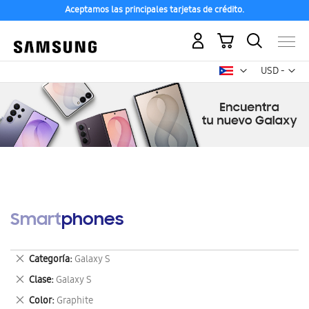
Aceptamos las principales tarjetas de crédito.
Mi carrito
Mon
USD -
dólar
estadounid
Smartphones
Eliminar
Categoría
Galaxy S
este
Eliminar
Clase
Galaxy S
artículo
este
Eliminar
Color
Graphite
artículo