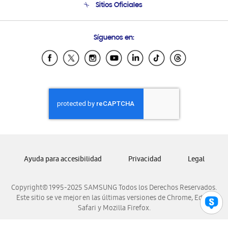
Sitios Oficiales
Condiciones de Compra
Soporte vía eMail
Preguntas Frecuentes
Samsung Costa Rica
Síguenos en:
Samsung Ecuador
Samsung El Salvador
Samsung Guatemala
Samsung Honduras
Samsung Nicaragua
Samsung Panamá
Samsung República Dominicana
Samsung Venezuela
Ayuda para accesibilidad
Privacidad
Legal
Copyright© 1995-2025 SAMSUNG Todos los Derechos Reservados.
Este sitio se ve mejor en las últimas versiones de Chrome, Edge,
Safari y Mozilla Firefox.