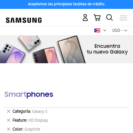
Aceptamos las principales tarjetas de crédito.
Mi carrito
Mon
USD -
dólar
estadounid
Smartphones
Eliminar
Categoría
Galaxy S
este
Eliminar
Feature
HD Display
artículo
este
Eliminar
Color
Graphite
artículo