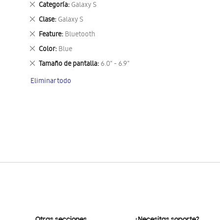
Eliminar
Categoría
Galaxy S
este
Eliminar
Clase
Galaxy S
artículo
este
Eliminar
Feature
Bluetooth
artículo
este
Eliminar
Color
Blue
artículo
este
Eliminar
Tamaño de pantalla
6.0" - 6.9"
artículo
este
Eliminar todo
artículo
Otras secciones
¿Necesitas soporte?