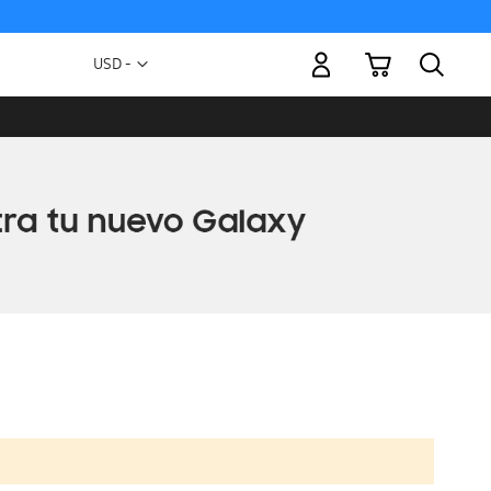
Mi carrito
Moneda
USD -
dólar
estadounidense