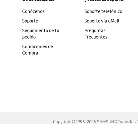
Conócenos
Soporte telefónico
Soporte
Soporte vía eMail
Seguimiento de tu
Preguntas
pedido
Frecuentes
Condiciones de
Compra
Copyright© 1995-2025 SAMSUNG Todos los D
Este sitio se ve mejor en las últimas versiones de Chrome