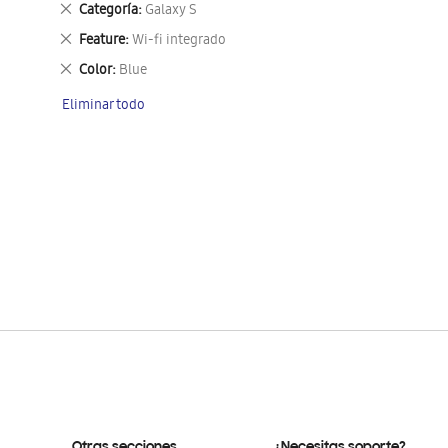
Eliminar
Categoría
Galaxy S
este
Eliminar
Feature
Wi-fi integrado
artículo
este
Eliminar
Color
Blue
artículo
este
Eliminar todo
artículo
Otras secciones
¿Necesitas soporte?