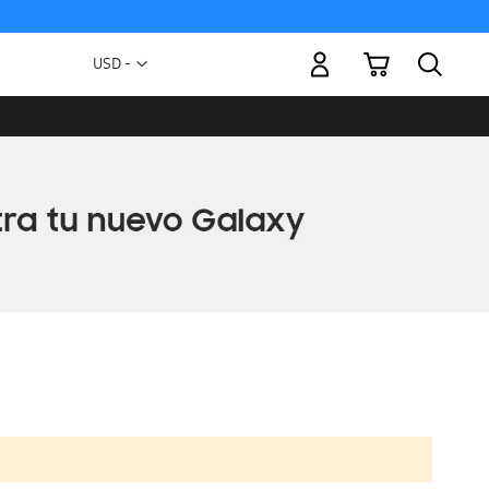
Mi carrito
Moneda
USD -
dólar
estadounidense