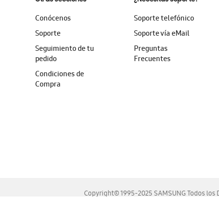
Conócenos
Soporte telefónico
Soporte
Soporte vía eMail
Seguimiento de tu
Preguntas
pedido
Frecuentes
Condiciones de
Compra
Copyright© 1995-2025 SAMSUNG Todos los D
Este sitio se ve mejor en las últimas versiones de Chrome