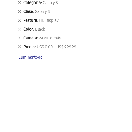
Eliminar
Categoría
Galaxy S
este
Eliminar
Clase
Galaxy S
artículo
este
Eliminar
Feature
HD Display
artículo
este
Eliminar
Color
Black
artículo
este
Eliminar
Camara
24MP o más
artículo
este
Eliminar
Precio
US$ 0.00 - US$ 999.99
artículo
este
Eliminar todo
artículo