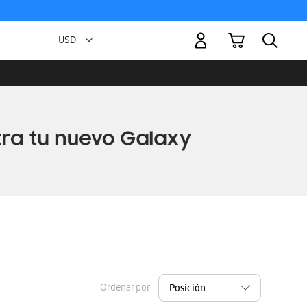
Mi carrito
Moneda
USD -
dólar
estadounidense
Ordenar por