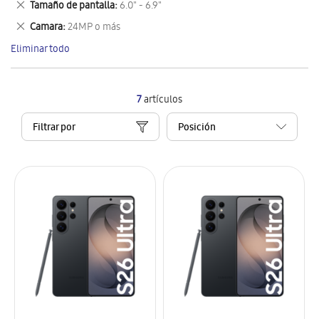
Eliminar
Tamaño de pantalla
6.0" - 6.9"
artículo
este
Eliminar
Camara
24MP o más
artículo
este
Eliminar todo
artículo
7
artículos
Filtrar por