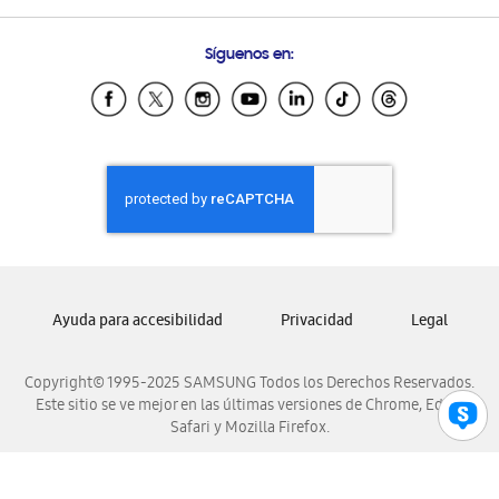
Preguntas Frecuentes
Samsung Costa Rica
Síguenos en:
Samsung Ecuador
Samsung El Salvador
Samsung Guatemala
Samsung Honduras
Samsung Nicaragua
Samsung Panamá
Samsung República Dominicana
Samsung Venezuela
Ayuda para accesibilidad
Privacidad
Legal
Copyright© 1995-2025 SAMSUNG Todos los Derechos Reservados.
Este sitio se ve mejor en las últimas versiones de Chrome, Edge,
Safari y Mozilla Firefox.