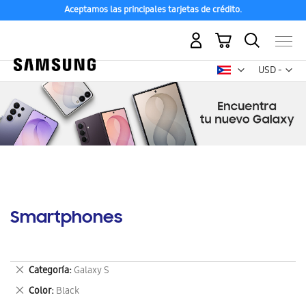
Aceptamos las principales tarjetas de crédito.
Mi carrito
Mon
USD -
dólar
estadounid
Smartphones
Eliminar
Categoría
Galaxy S
este
Eliminar
Color
Black
artículo
este