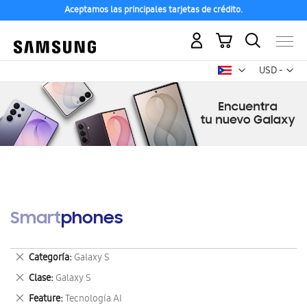
Aceptamos las principales tarjetas de crédito.
Mi carrito
Mon
USD -
dólar
estadounid
Smartphones
Eliminar
Categoría
Galaxy S
este
Eliminar
Clase
Galaxy S
artículo
este
Eliminar
Feature
Tecnología AI
artículo