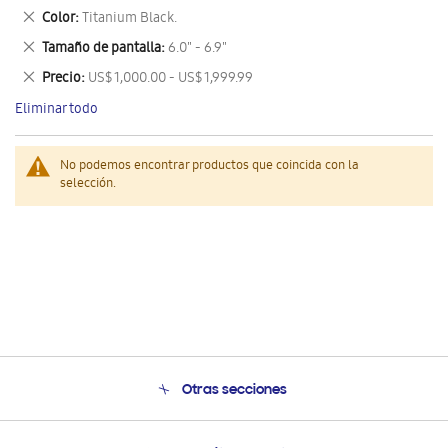
este
Eliminar
Color
Titanium Black.
artículo
este
Eliminar
Tamaño de pantalla
6.0" - 6.9"
artículo
este
Eliminar
Precio
US$ 1,000.00 - US$ 1,999.99
artículo
este
Eliminar todo
artículo
No podemos encontrar productos que coincida con la
selección.
Otras secciones
Conócenos