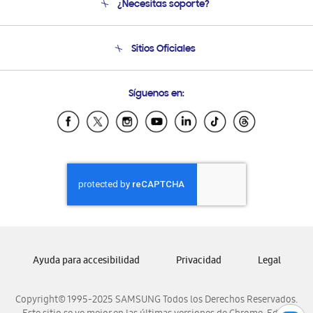
¿Necesitas soporte?
Soporte
Seguimiento de tu pedido
Soporte telefónico
Sitios Oficiales
Condiciones de Compra
Soporte vía eMail
Preguntas Frecuentes
Samsung Costa Rica
Síguenos en:
Samsung Ecuador
Samsung El Salvador
Samsung Guatemala
Samsung Honduras
Samsung Nicaragua
Samsung Panamá
Samsung República Dominicana
Samsung Venezuela
Ayuda para accesibilidad
Privacidad
Legal
Copyright© 1995-2025 SAMSUNG Todos los Derechos Reservados.